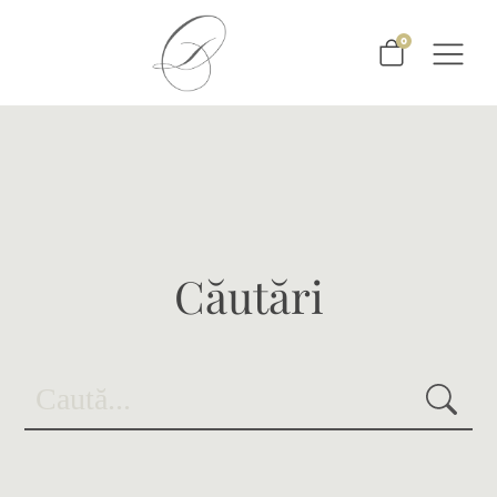
0
Căutări